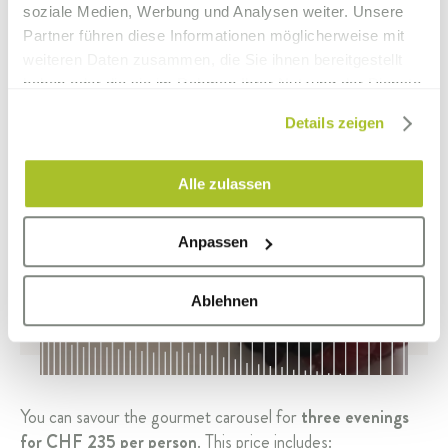
soziale Medien, Werbung und Analysen weiter. Unsere
Partner führen diese Informationen möglicherweise mit
weiteren Daten zusammen, die Sie ihnen bereitgestellt
haben oder die sie im Rahmen Ihrer Nutzung der Dienste
gesammelt haben.
Details zeigen
Alle zulassen
Anpassen
Ablehnen
You can savour the gourmet carousel for
three evenings
for CHF 235 per person
. This price includes: