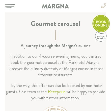
Gourmet carousel
BOOK
ONLINE
Direct
EN
Booking
Benefits
DE
A journey through the Margna's cuisine
EN
HOTEL
In addition to our 4-course evening menu, you can also
FR
IT
book the gourmet carousel at the Parkhotel Margna.
ROOMS & SUITES
Discover the culinary diversity of Margna cuisine in three
different restaurants.
RESTAURANT & BAR
...by the way, this offer can also be booked by non-hotel
SPA & SPORT
guests. Our team at the
Recepziun
will be happy to provide
you with further information.
CELEBRATIONS & MEETINGS