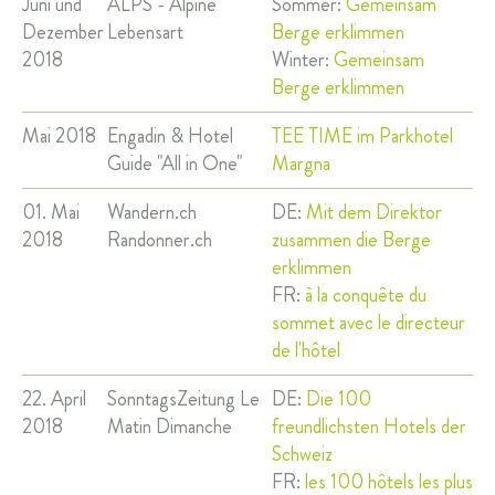
Juni und
ALPS - Alpine
Sommer:
Gemeinsam
Dezember
Lebensart
Berge erklimmen
2018
Winter:
Gemeinsam
Berge erklimmen
Mai 2018
Engadin & Hotel
TEE TIME im Parkhotel
Guide "All in One"
Margna
01. Mai
Wandern.ch
DE:
Mit dem Direktor
2018
Randonner.ch
zusammen die Berge
erklimmen
FR:
à la conquête du
sommet avec le directeur
de l'hôtel
22. April
SonntagsZeitung Le
DE:
Die 100
2018
Matin Dimanche
freundlichsten Hotels der
Schweiz
FR:
les 100 hôtels les plus