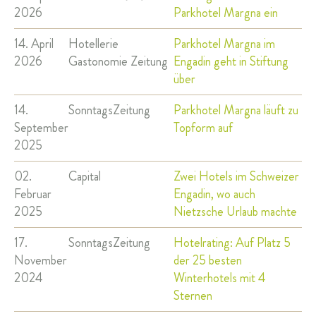
2026
Parkhotel Margna ein
SILS & ENGADIN
14. April
Hotellerie
Parkhotel Margna im
ANREISE & KONTAKT
2026
Gastonomie Zeitung
Engadin geht in Stiftung
über
Parkhotel Margna
Via da Baselgia 27
14.
SonntagsZeitung
Parkhotel Margna läuft zu
7515 Sils-Baselgia
September
Topform auf
T
+41 81 838 47 47
2025
E
info@margna.ch
02.
Capital
Zwei Hotels im Schweizer
Februar
Engadin, wo auch
2025
Nietzsche Urlaub machte
17.
SonntagsZeitung
Hotelrating: Auf Platz 5
November
der 25 besten
2024
Winterhotels mit 4
Sternen