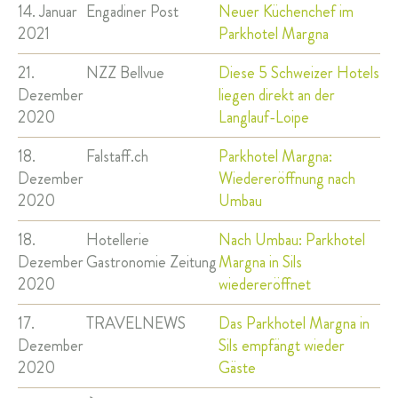
14. Januar
Engadiner Post
Neuer Küchenchef im
2021
Parkhotel Margna
21.
NZZ Bellvue
Diese 5 Schweizer Hotels
Dezember
liegen direkt an der
2020
Langlauf-Loipe
18.
Falstaff.ch
Parkhotel Margna:
Dezember
Wiedereröffnung nach
2020
Umbau
18.
Hotellerie
Nach Umbau: Parkhotel
Dezember
Gastronomie Zeitung
Margna in Sils
2020
wiedereröffnet
17.
TRAVELNEWS
Das Parkhotel Margna in
Dezember
Sils empfängt wieder
2020
Gäste