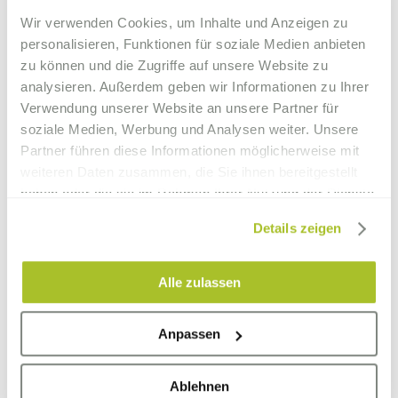
2021
Wir verwenden Cookies, um Inhalte und Anzeigen zu
05. Juni
Engadiner Post
Das Parkhotel Margna
personalisieren, Funktionen für soziale Medien anbieten
2021
bleibt diesen Sommer zu
zu können und die Zugriffe auf unsere Website zu
analysieren. Außerdem geben wir Informationen zu Ihrer
28. Januar
Hotellerie
Neuer Küchenchef im
Verwendung unserer Website an unsere Partner für
2021
Gastronomie Zeitung
Parkhotel Margn ins Sils
soziale Medien, Werbung und Analysen weiter. Unsere
Partner führen diese Informationen möglicherweise mit
28. Januar
hotelrevue
Neuer Küchenchef im
weiteren Daten zusammen, die Sie ihnen bereitgestellt
2021
Parkhotel Margna in Sils
haben oder die sie im Rahmen Ihrer Nutzung der Dienste
im Engadin
gesammelt haben.
Details zeigen
20. Januar
Golf & Country
Ein Haus mit Geschichte,
2021
Zukunft – und Golfplatz
Alle zulassen
17. Januar
Travelita.ch
5 schöne
2021
Schneeschuhtrails &
Anpassen
Winterwanderwege im
Engadin (Extra-tipp:
Ablehnen
Schöner schlafen in Sils)