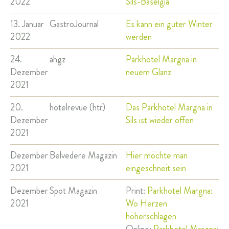
2022
Sils-Baselgia
13. Januar
GastroJournal
Es kann ein guter Winter
2022
werden
24.
ahgz
Parkhotel Margna in
Dezember
neuem Glanz
2021
20.
hotelrevue (htr)
Das Parkhotel Margna in
Dezember
Sils ist wieder offen
2021
Dezember
Belvedere Magazin
Hier möchte man
2021
eingeschneit sein
Dezember
Spot Magazin
Print:
Parkhotel Margna:
2021
Wo Herzen
höherschlagen