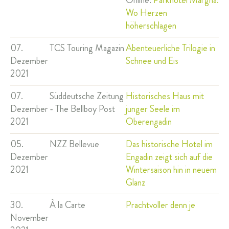
Online:
Parkhotel Margna:
Wo Herzen
höherschlagen
07.
TCS Touring Magazin
Abenteuerliche Trilogie in
Dezember
Schnee und Eis
2021
07.
Süddeutsche Zeitung
Historisches Haus mit
Dezember
- The Bellboy Post
junger Seele im
2021
Oberengadin
05.
NZZ Bellevue
Das historische Hotel im
Dezember
Engadin zeigt sich auf die
2021
Wintersaison hin in neuem
Glanz
30.
À la Carte
Prachtvoller denn je
November