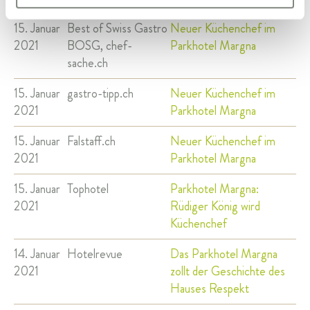
15. Januar
Best of Swiss Gastro
Neuer Küchenchef im
2021
BOSG, chef-
Parkhotel Margna
sache.ch
15. Januar
gastro-tipp.ch
Neuer Küchenchef im
2021
Parkhotel Margna
15. Januar
Falstaff.ch
Neuer Küchenchef im
2021
Parkhotel Margna
15. Januar
Tophotel
Parkhotel Margna:
2021
Rüdiger König wird
Küchenchef
14. Januar
Hotelrevue
Das Parkhotel Margna
2021
zollt der Geschichte des
Hauses Respekt