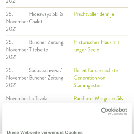
2021
26.
Hideaways Ski &
Prachtvoller denn je
November
Chalet
2021
25.
Bündner Zeitung,
Historisches Haus mit
November
Titelseite
junger Seele
2021
25.
Südostschweiz /
Bereit für die nächste
November
Bündner Zeitung
Generation von
2021
Stammgästen
November
La Tavola
Parkhotel Margna in Sils-
2021
Baselgia: Historisches
Haus mit junger Seele
17. Juni
idea
Zurück zu den Wurzeln
Diese Webseite verwendet Cookies