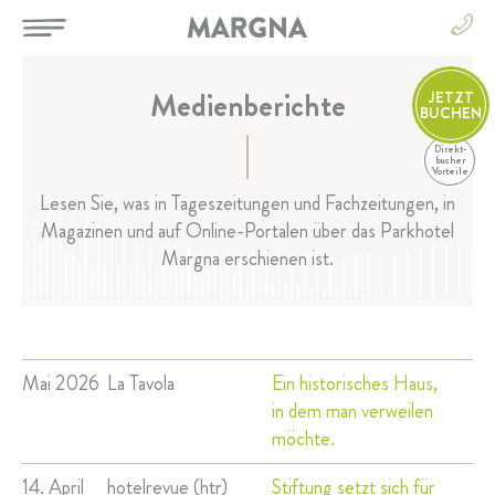
Medienberichte
JETZT
BUCHEN
Direkt-
DE
bucher
Vorteile
DE
Lesen Sie, was in Tageszeitungen und Fachzeitungen, in
EN
Magazinen und auf Online-Portalen über das Parkhotel
HOTEL
FR
Margna erschienen ist.
IT
ZIMMER & SUITEN
RESTAURANT & BAR
Mai 2026
La Tavola
Ein historisches Haus,
SPA & SPORT
in dem man verweilen
möchte.
FEIERN & TAGEN
14. April
hotelrevue (htr)
Stiftung setzt sich für