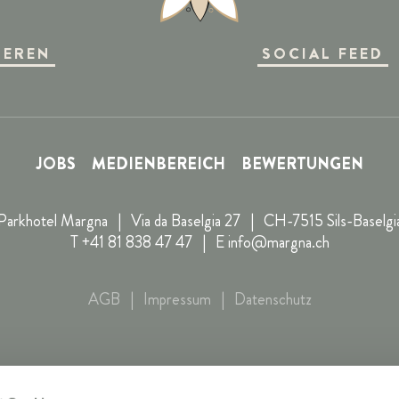
SOCIAL FEED
IEREN
JOBS
MEDIENBEREICH
BEWERTUNGEN
Parkhotel Margna
|
Via da Baselgia 27
|
CH-7515 Sils-Baselgi
T
+41 81 838 47 47
|
E
info@margna.ch
AGB
|
Impressum
|
Datenschutz