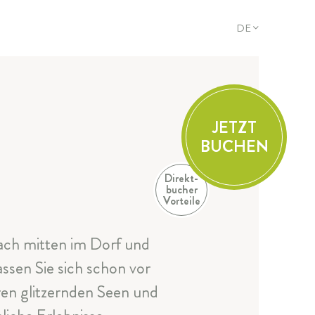
DE
DE
EN
FR
IT
JETZT
BUCHEN
Direkt-
bucher
Vorteile
 Dach mitten im Dorf und
sen Sie sich schon vor
ren glitzernden Seen und