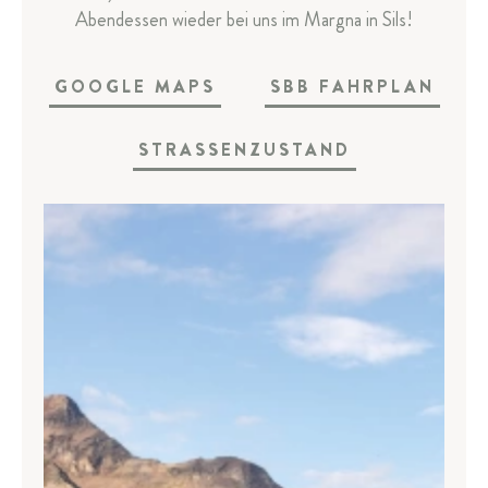
Abendessen wieder bei uns im Margna in Sils!
SILS & ENGADIN
ANREISE & KONTAKT
GOOGLE MAPS
SBB FAHRPLAN
Lage & Anreise
STRASSENZUSTAND
E-Mobilität & Tiefgarage
Kontakt
Newsletter-Anmeldung
Gutscheine
Onlineshop
Team
Jobs
Parkhotel Margna
Via da Baselgia 27
7515 Sils-Baselgia