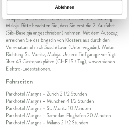
Sie erreichen Sils-Baselgia und das Parkhotel Margna am
Ablehnen
einfachsten von Chur kommend über den Julierpass bis nach
Silvaplana und von dort rund drei Fahrminuten Richtung
Maloja. Bitte beachten Sie, dass Sie erst die 2. Ausfahrt
(Sils-Baselgia angeschrieben) nehmen. Mit dem Autozug
erreichen Sie das Engadin von Klosters aus durch den
Vereinatunnel nach Susch/Lavin (Unterengadin). Weiter
Richtung St. Moritz, Maloja. Unsere Tiefgarage verfügt
über 43 Gästeparkplätze (CHF 15 / Tag), wovon sieben
Elektro-Ladestationen.
Fahrzeiten
Parkhotel Margna – Zürich 2 1/2 Stunden
Parkhotel Margna – München 4 1/2 Stunden
Parkhotel Margna – St. Moritz 10 Minuten
Parkhotel Margna – Samedan-Flughafen 20 Minuten
Parkhotel Margna – Milano 2 1/2 Stunden