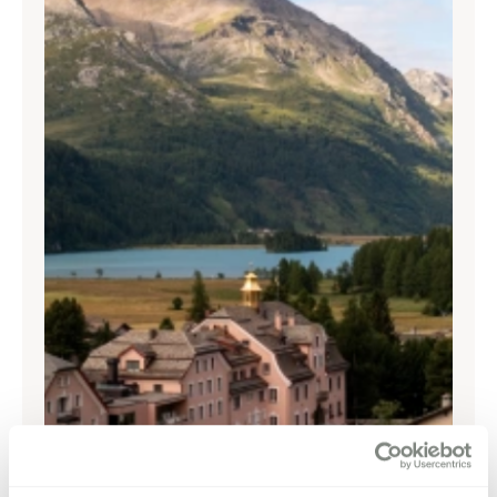
T
+41 81 838 47 47
E
info@margna.ch