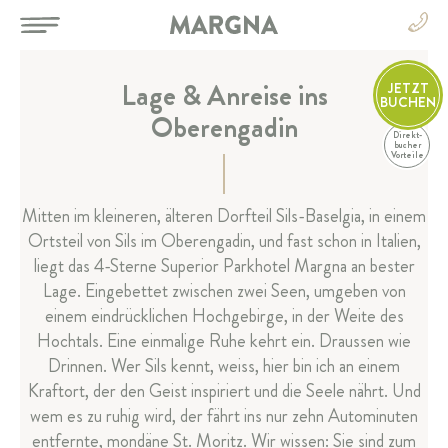
Lage & Anreise ins
JETZT
BUCHEN
Oberengadin
Direkt-
DE
bucher
Vorteile
DE
EN
HOTEL
Mitten im kleineren, älteren Dorfteil Sils-Baselgia, in einem
FR
Ortsteil von Sils im Oberengadin, und fast schon in Italien,
IT
ZIMMER & SUITEN
liegt das 4-Sterne Superior Parkhotel Margna an bester
Lage. Eingebettet zwischen zwei Seen, umgeben von
RESTAURANT & BAR
einem eindrücklichen Hochgebirge, in der Weite des
Hochtals. Eine einmalige Ruhe kehrt ein. Draussen wie
Drinnen. Wer Sils kennt, weiss, hier bin ich an einem
SPA & SPORT
Kraftort, der den Geist inspiriert und die Seele nährt. Und
wem es zu ruhig wird, der fährt ins nur zehn Autominuten
FEIERN & TAGEN
entfernte, mondäne St. Moritz. Wir wissen: Sie sind zum