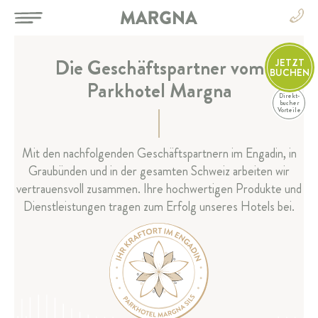
Die Geschäftspartner vom
JETZT
BUCHEN
Parkhotel Margna
Direkt-
DE
bucher
Vorteile
DE
EN
HOTEL
Mit den nachfolgenden Geschäftspartnern im Engadin, in
FR
Graubünden und in der gesamten Schweiz arbeiten wir
IT
ZIMMER & SUITEN
vertrauensvoll zusammen. Ihre hochwertigen Produkte und
Dienstleistungen tragen zum Erfolg unseres Hotels bei.
RESTAURANT & BAR
SPA & SPORT
FEIERN & TAGEN