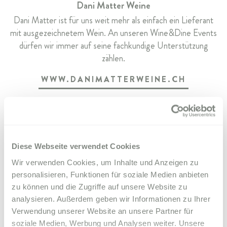
Dani Matter Weine
Dani Matter ist für uns weit mehr als einfach ein Lieferant
mit ausgezeichnetem Wein. An unseren Wine&Dine Events
dürfen wir immer auf seine fachkundige Unterstützung
zählen.
WWW.DANIMATTERWEINE.CH
Diese Webseite verwendet Cookies
Wir verwenden Cookies, um Inhalte und Anzeigen zu
Hatecke
personalisieren, Funktionen für soziale Medien anbieten
Die Dreiecksform ist das Markenzeichen der Metzgerei
zu können und die Zugriffe auf unsere Website zu
Hatecke, welche für höchste Qualität und Sorgfalt steht.
analysieren. Außerdem geben wir Informationen zu Ihrer
Hier wird feinstes Bünderfleisch, Salsiz und Trockenfleisch
Verwendung unserer Website an unsere Partner für
für das Parkhotel Margna kreiert.
soziale Medien, Werbung und Analysen weiter. Unsere