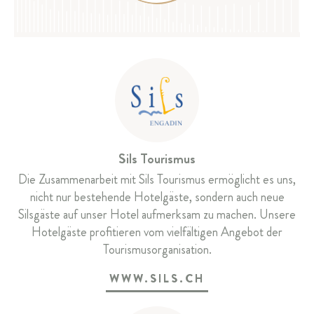
SILS & ENGADIN
ANREISE & KONTAKT
Parkhotel Margna
Via da Baselgia 27
7515 Sils-Baselgia
T
+41 81 838 47 47
Sils Tourismus
E
info@margna.ch
Die Zusammenarbeit mit Sils Tourismus ermöglicht es uns,
nicht nur bestehende Hotelgäste, sondern auch neue
Silsgäste auf unser Hotel aufmerksam zu machen. Unsere
Hotelgäste profitieren vom vielfältigen Angebot der
Tourismusorganisation.
WWW.SILS.CH