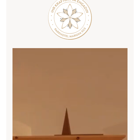
SILS & ENGADIN
ANREISE & KONTAKT
Parkhotel Margna
Via da Baselgia 27
7515 Sils-Baselgia
T
+41 81 838 47 47
E
info@margna.ch