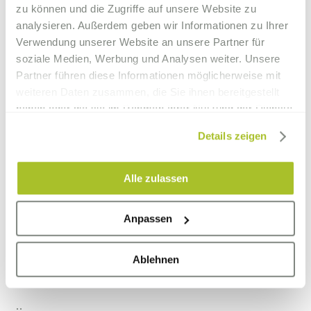
zu können und die Zugriffe auf unsere Website zu
analysieren. Außerdem geben wir Informationen zu Ihrer
Verwendung unserer Website an unsere Partner für
soziale Medien, Werbung und Analysen weiter. Unsere
Partner führen diese Informationen möglicherweise mit
weiteren Daten zusammen, die Sie ihnen bereitgestellt
haben oder die sie im Rahmen Ihrer Nutzung der Dienste
gesammelt haben.
Details zeigen
Alle zulassen
Anpassen
Um Ihren Genuss zu perfektionieren, serviert Ihnen unser
Team gerne einen rauchig-torfigen Single-Malt, einen
samtigen Cognac und weitere Digestifs und Drinks.
Ablehnen