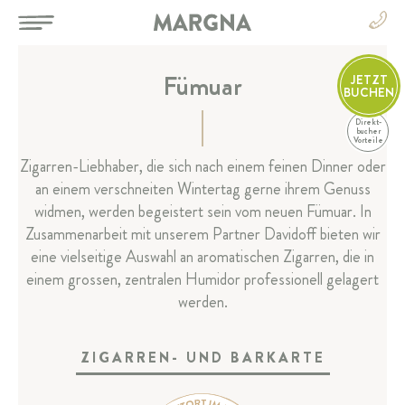
Fümuar
JETZT
BUCHEN
Direkt-
DE
bucher
Vorteile
DE
Zigarren-Liebhaber, die sich nach einem feinen Dinner oder
EN
an einem verschneiten Wintertag gerne ihrem Genuss
HOTEL
FR
widmen, werden begeistert sein vom neuen Fümuar. In
IT
Zusammenarbeit mit unserem Partner Davidoff bieten wir
ZIMMER & SUITEN
eine vielseitige Auswahl an aromatischen Zigarren, die in
einem grossen, zentralen Humidor professionell gelagert
RESTAURANT & BAR
werden.
SPA & SPORT
ZIGARREN- UND BARKARTE
FEIERN & TAGEN