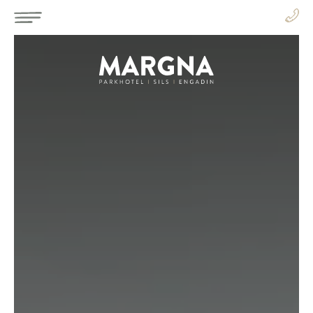
IT
DE
EN
CAMERE E SUITE
FR
IT
RISTORANTE E BAR
SPA E SPORT
TRANQUILLITÀ E NATURA
Parkhotel Margna
Via da Baselgia 27