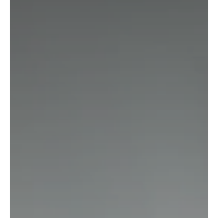
7515 Sils-Baselgia
T
+41 81 838 47 47
E
info@margna.ch