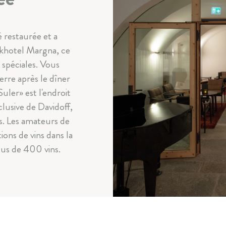
é restaurée et a
arkhotel Margna, ce
s spéciales. Vous
erre après le dîner
Suler» est l'endroit
clusive de Davidoff,
es. Les amateurs de
ions de vins dans la
us de 400 vins.