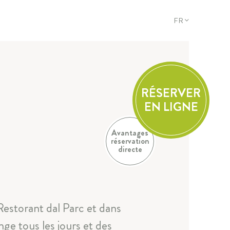
FR
DE
EN
FR
IT
RÉSERVER
EN LIGNE
Avantages
réservation
directe
Restorant dal Parc et dans
ge tous les jours et des