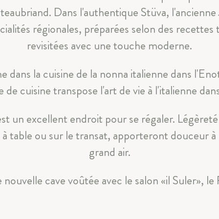
aubriand. Dans l'authentique Stüva, l'ancienne
alités régionales, préparées selon des recettes t
Parkhotel Margna
|
Via da Baselgia 27
|
7515 Sils-Baselgi
revisitées avec une touche moderne.
T
+41 81 838 47 47
|
E
info@margna.ch
 dans la cuisine de la nonna italienne dans l'En
e de cuisine transpose l'art de vie à l'italienne dans 
est un excellent endroit pour se régaler. Légèreté
es à table ou sur le transat, apporteront douceur
grand air.
e nouvelle cave voûtée avec le salon «il Suler», le