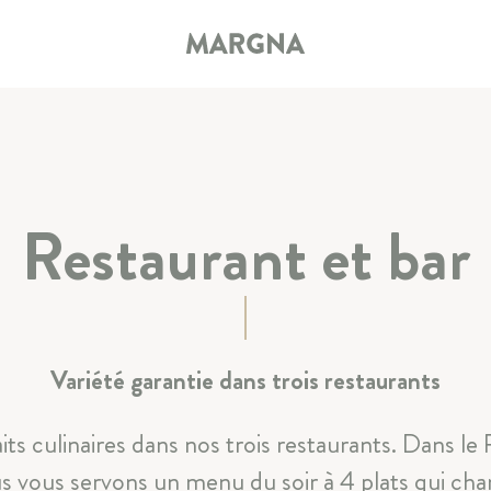
Restaurant et bar
CHAMBRES ET SUITES
RESTAURANT ET BAR
Variété garantie dans trois restaurants
SPA ET SPORT
s culinaires dans nos trois restaurants. Dans le 
CALME ET NATURE
us vous servons un menu du soir à 4 plats qui chan