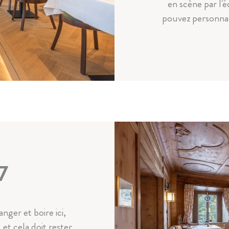
en scène par l'é
pouvez personnal
7
ger et boire ici,
et cela doit rester