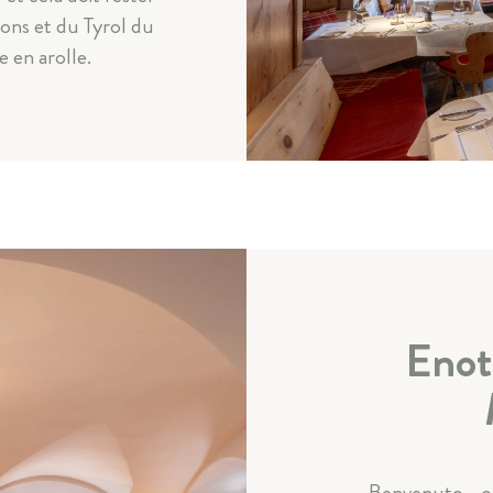
isons et du Tyrol du
e en arolle.
Enot
Benvenuto - ou