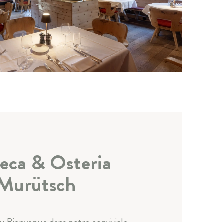
eca & Osteria
Murütsch
 Bienvenue dans notre conviviale